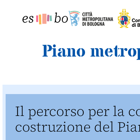
Vai
al
contenuto
Piano metrop
Il percorso per la c
costruzione del Pi