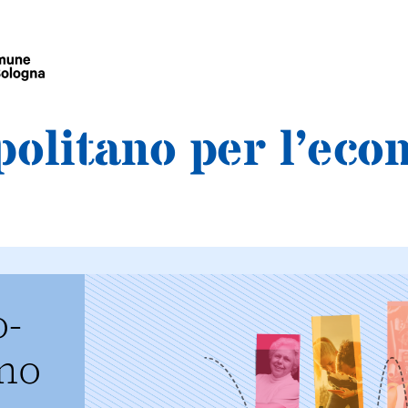
olitano per l’eco
o-
ano